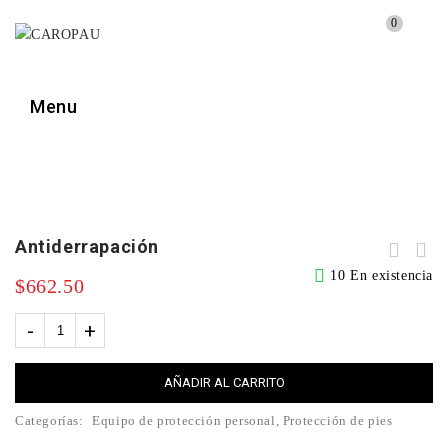
0
Menu
🔍
Antiderrapación
10 En existencia
$
662.50
AÑADIR AL CARRITO
Categorías:
Equipo de protección personal
,
Protección de pies