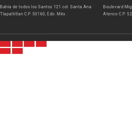
Bahía de todos los Santos 121 col. Santa Ana
Boulevard Mig
Tlapaltitlan C.P. 50160, Edo. Méx.
Atenco C.P. 5