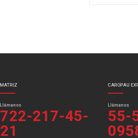
MATRIZ
CAROPAU EX
Llámanos
Llámanos
722-217-45-
55-
21
095